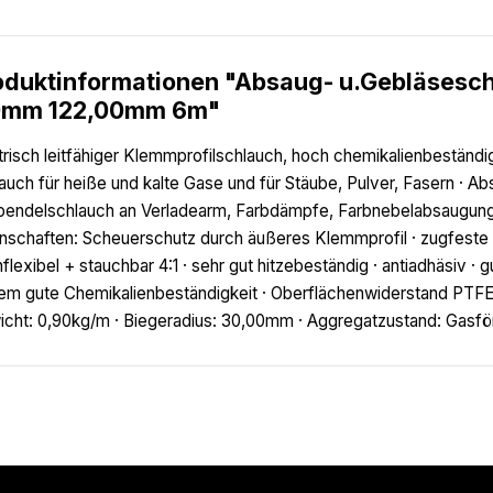
oduktinformationen "Absaug- u.Gebläsesc
0mm 122,00mm 6m"
trisch leitfähiger Klemmprofilschlauch, hoch chemikalienbeständi
auch für heiße und kalte Gase und für Stäube, Pulver, Fasern · 
endelschlauch an Verladearm, Farbdämpfe, Farbnebelabsaugung 
nschaften: Scheuerschutz durch äußeres Klemmprofil · zugfest
flexibel + stauchbar 4:1 · sehr gut hitzebeständig · antiadhäsiv ·
em gute Chemikalienbeständigkeit · Oberflächenwiderstand PTFE-
cht: 0,90kg/m · Biegeradius: 30,00mm · Aggregatzustand: Gasfö