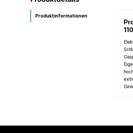
Produktinformationen
Pr
11
Elek
Schl
Gasp
Eige
hoch
extr
Gewi