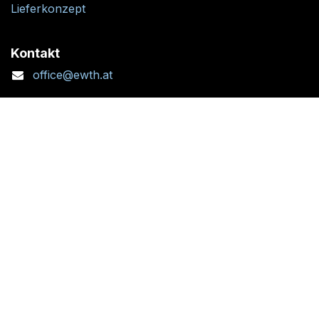
Lieferkonzept
Kontakt
office@ewth.at
+43 7764 2070 1
Kontaktformular
Standort + Öffnungszeiten
Folgen Sie uns: