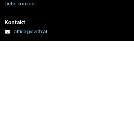
Lieferkonzept
Kontakt
office@ewth.at
+43 7764 2070 1
Kontaktformular
Standort + Öffnungszeiten
Folgen Sie uns: