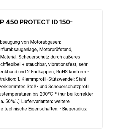
P 450 PROTECT ID 150-
 Absaugung von Motorabgasen:
erflurabsauganlage, Motorprüfstand,
Material, Scheuerschutz durch äußeres
flexibel + stauchbar, vibrationsfest, sehr
nabdeckband und 2 Endkappen, RoHS konform -
ktion: 1. Klemmprofil-Stützwendel: Stahl
verklemmtes Stoß- und Scheuerschutzprofil
stemperaturen bis 200°C * (nur bei korrekter
a. 50%).) Liefervarianten: weitere
 technische Eigenschaften: · Biegeradius: