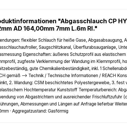
oduktinformationen "Abgasschlauch CP HY
2mm AD 164,00mm 7mm L.6m Rl."
ndungen: flexibler Schlauch für heiße Gase, Abgasabsaugung,
sschlauchaufroller, Saugschlitzkanal, Überflurabsauganlage, Unt
smessung Eigenschaften: äußeres Schutzprofil aus elastischem 
mprofil, zugfeste Verklemmung der Wandung im Klemmprofil, hoch
hitzebeständig, gute Chemikalienbeständigkeit, inkl. 1 Schelle
H gemäß --> Technik / Technische Informationen / REACH Konstru
inkt, 2. Wandung: CSM beschichtetes Polyestergewebe, 3. fest 
elastischem Hochtemperatur Kunststoff Temperaturbereich: Abga
endung von Abgastrichtern und ausreichender Frischluftzufuhr (c
ührungen, Abmessungen und Längen auf Anfrage lieferbar Weitere
0mm · Aggregatzustand: Gasförmig