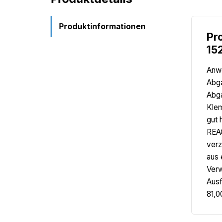
Produktinformationen
Pr
15
Anwe
Abga
Abga
Klem
gut 
REAC
verz
aus 
Verw
Ausf
81,0