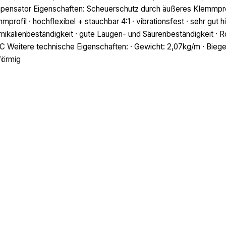
ensator Eigenschaften: Scheuerschutz durch äußeres Klemmpro
mprofil · hochflexibel + stauchbar 4:1 · vibrationsfest · sehr gut 
ikalienbeständigkeit · gute Laugen- und Säurenbeständigkeit · 
C Weitere technische Eigenschaften: · Gewicht: 2,07kg/m · Bieg
förmig
tliches
Produkte
Photovoltaik
rufsrecht
Stahl
essum
Werkzeug