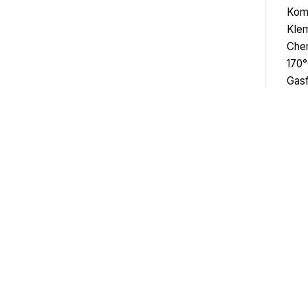
Komp
Klem
Chem
170°
Gas
Informationen
Rech
Über uns
AGB
Aktuelles
Wider
Karriere bei EWTH
Impr