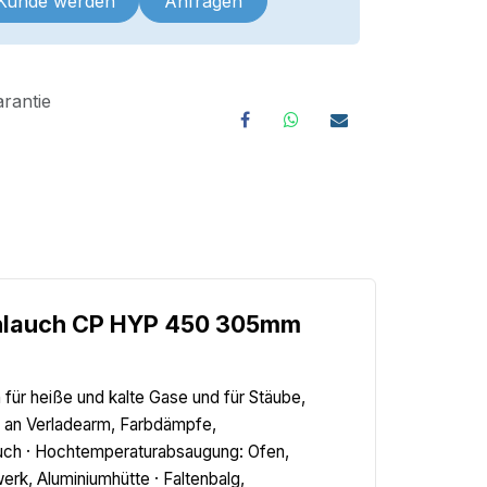
 Kunde werden
Anfragen
rantie
chlauch CP HYP 450 305mm
für heiße und kalte Gase und für Stäube,
h an Verladearm, Farbdämpfe,
uch · Hochtemperaturabsaugung: Ofen,
erk, Aluminiumhütte · Faltenbalg,