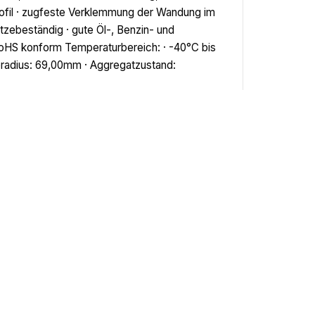
fil · zugfeste Verklemmung der Wandung im
hitzebeständig · gute Öl-, Benzin- und
RoHS konform Temperaturbereich: · -40°C bis
eradius: 69,00mm · Aggregatzustand:
Kontakt
office@ewth.at
+43 7764 2070 1
Kontaktformular