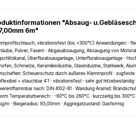
oduktinformationen "Absaug- u.Gebläses
7,00mm 6m"
mprofilschlauch, vibrationsfest (bis +300°C) Anwendungen: · fle
Stäube, Pulver, Fasern · Abgasabsaugung, Absaugung von Motora
schlitzkanal, Überflurabsauganlage, Unterflurabsauganlage · Ho
ofen, Schmelze, Keramikindustrie, Glasindustrie, Stahlwerk, Alu
nschaften: Scheuerschutz durch äußeres Klemmprofil · zugfest
flexibel + stauchbar 4:1 · vibrationsfest · sehr gut hitzebeständig
erentflammbar nach: DIN 4102-B1 · Wandung Aramid: Brandschu
orm Temperaturbereich: · -60°C bis 260°C · kurzzeitig bis 300°C
kg/m · Biegeradius: 93,00mm · Aggregatzustand: Gasförmig