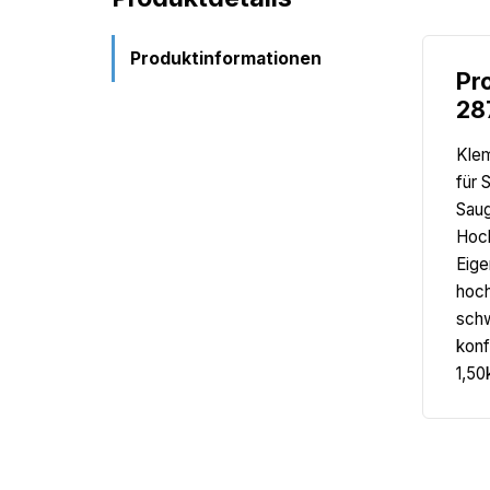
Produktinformationen
Pr
28
Klem
für 
Saug
Hoch
Eige
hoch
schw
konf
1,50