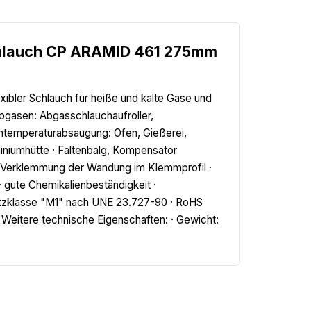
chlauch CP ARAMID 461 275mm
xibler Schlauch für heiße und kalte Gase und
bgasen: Abgasschlauchaufroller,
chtemperaturabsaugung: Ofen, Gießerei,
miniumhütte · Faltenbalg, Kompensator
e Verklemmung der Wandung im Klemmprofil ·
 · gute Chemikalienbeständigkeit ·
tzklasse "M1" nach UNE 23.727-90 · RoHS
 Weitere technische Eigenschaften: · Gewicht: