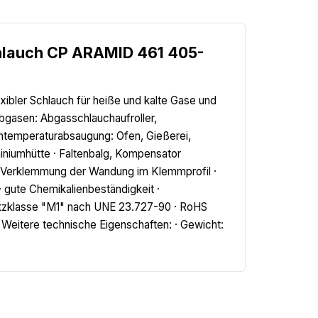
hlauch CP ARAMID 461 405-
xibler Schlauch für heiße und kalte Gase und
bgasen: Abgasschlauchaufroller,
chtemperaturabsaugung: Ofen, Gießerei,
miniumhütte · Faltenbalg, Kompensator
e Verklemmung der Wandung im Klemmprofil ·
 · gute Chemikalienbeständigkeit ·
tzklasse "M1" nach UNE 23.727-90 · RoHS
 Weitere technische Eigenschaften: · Gewicht: