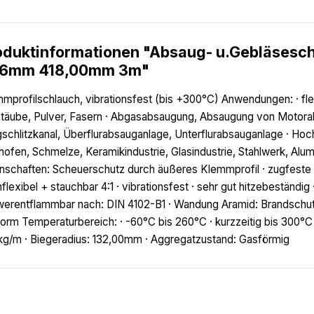
oduktinformationen "Absaug- u.Gebläsesc
6mm 418,00mm 3m"
mprofilschlauch, vibrationsfest (bis +300°C) Anwendungen: · fle
Stäube, Pulver, Fasern · Abgasabsaugung, Absaugung von Motora
schlitzkanal, Überflurabsauganlage, Unterflurabsauganlage · Ho
ofen, Schmelze, Keramikindustrie, Glasindustrie, Stahlwerk, Alu
nschaften: Scheuerschutz durch äußeres Klemmprofil · zugfest
flexibel + stauchbar 4:1 · vibrationsfest · sehr gut hitzebeständig
erentflammbar nach: DIN 4102-B1 · Wandung Aramid: Brandschu
orm Temperaturbereich: · -60°C bis 260°C · kurzzeitig bis 300°C
kg/m · Biegeradius: 132,00mm · Aggregatzustand: Gasförmig