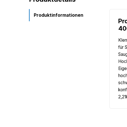
Produktinformationen
Pr
40
Klem
für 
Saug
Hoch
Eige
hoch
schw
konf
2,21