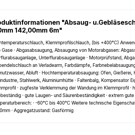
oduktinformationen "Absaug- u.Gebläsesc
0mm 142,00mm 6m"
temperaturschlauch, Klemmprofilschlauch, (bis +400°C) Anwendun
e Gase · Abgasabsaugung, Absaugung von Motorabgasen: Abgassch
flurabsauganlage, Unterflurabsauganlage · Motorprüfstand, Ab
endelschlauch an Verladearm, Farbdämpfe, Farbnebelabsaugung · 
utzwasser, Abluft · Hochtemperaturabsaugung: Ofen, Gießerei, 
industrie, Stahlwerk, Aluminiumhütte · Faltenbalg, Kompensator 
mprofil · zugfeste Verklemmung der Wandung im Klemmprofil · hoc
ebeständig · gute Laugen- und Säurenbeständigkeit · extrem gut
eraturbereich: · -60°C bis 400°C Weitere technische Eigenschaft
0mm · Aggregatzustand: Gasförmig