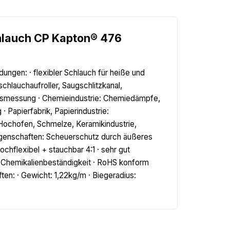
hlauch CP Kapton® 476
gen: · flexibler Schlauch für heiße und
lauchaufroller, Saugschlitzkanal,
gasmessung · Chemieindustrie: Chemiedämpfe,
Papierfabrik, Papierindustrie:
Hochofen, Schmelze, Keramikindustrie,
Eigenschaften: Scheuerschutz durch äußeres
hflexibel + stauchbar 4:1 · sehr gut
e Chemikalienbeständigkeit · RoHS konform
en: · Gewicht: 1,22kg/m · Biegeradius: