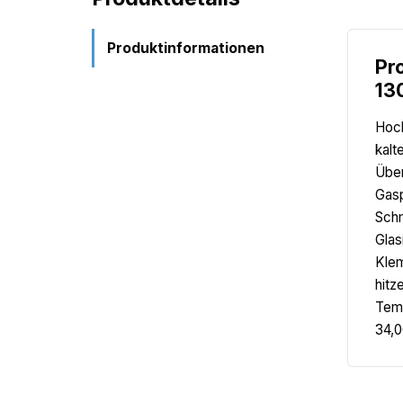
Produktinformationen
Pr
13
Hoch
kalt
Über
Gasp
Schm
Glas
Klem
hitz
Temp
34,0