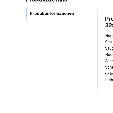
Produktinformationen
Pr
32
Hoch
Schl
Saug
Hoch
Alum
Sche
extr
tech