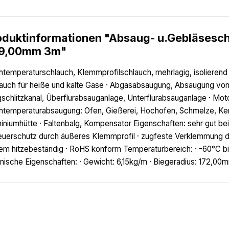
oduktinformationen "Absaug- u.Gebläsesc
9,00mm 3m"
temperaturschlauch, Klemmprofilschlauch, mehrlagig, isolierend (
auch für heiße und kalte Gase · Abgasabsaugung, Absaugung von
schlitzkanal, Überflurabsauganlage, Unterflurabsauganlage · Mo
temperaturabsaugung: Ofen, Gießerei, Hochofen, Schmelze, Keram
iniumhütte · Faltenbalg, Kompensator Eigenschaften: sehr gut be
uerschutz durch äußeres Klemmprofil · zugfeste Verklemmung de
em hitzebeständig · RoHS konform Temperaturbereich: · -60°C bis
nische Eigenschaften: · Gewicht: 6,15kg/m · Biegeradius: 172,0