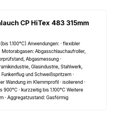
hlauch CP HiTex 483 315mm
bis 1.100°C) Anwendungen: · flexibler
 Motorabgasen: Abgasschlauchaufroller,
torprüfstand, Abgasmessung ·
ikindustrie, Glasindustrie, Stahlwerk,
i Funkenflug und Schweißspritzern ·
r Wandung im Klemmprofil · isolierend ·
 900°C · kurzzeitig bis 1.100°C Weitere
0mm · Aggregatzustand: Gasförmig