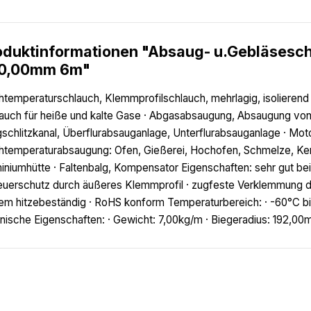
oduktinformationen "Absaug- u.Gebläses
0,00mm 6m"
temperaturschlauch, Klemmprofilschlauch, mehrlagig, isolierend (
auch für heiße und kalte Gase · Abgasabsaugung, Absaugung von
schlitzkanal, Überflurabsauganlage, Unterflurabsauganlage · Mo
temperaturabsaugung: Ofen, Gießerei, Hochofen, Schmelze, Keram
iniumhütte · Faltenbalg, Kompensator Eigenschaften: sehr gut be
uerschutz durch äußeres Klemmprofil · zugfeste Verklemmung de
em hitzebeständig · RoHS konform Temperaturbereich: · -60°C bis
nische Eigenschaften: · Gewicht: 7,00kg/m · Biegeradius: 192,0