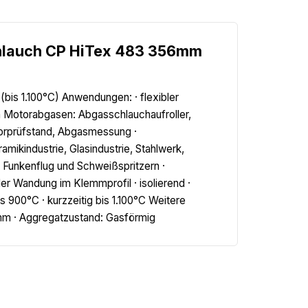
chlauch CP HiTex 483 356mm
bis 1.100°C) Anwendungen: · flexibler
 Motorabgasen: Abgasschlauchaufroller,
torprüfstand, Abgasmessung ·
ikindustrie, Glasindustrie, Stahlwerk,
i Funkenflug und Schweißspritzern ·
r Wandung im Klemmprofil · isolierend ·
 900°C · kurzzeitig bis 1.100°C Weitere
0mm · Aggregatzustand: Gasförmig