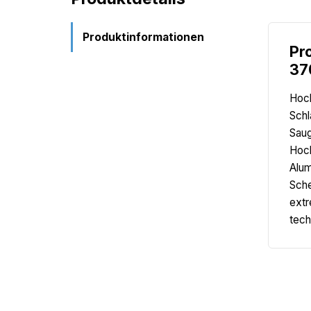
Produktinformationen
Pr
37
Hoch
Schl
Saug
Hoch
Alum
Sche
extr
tech