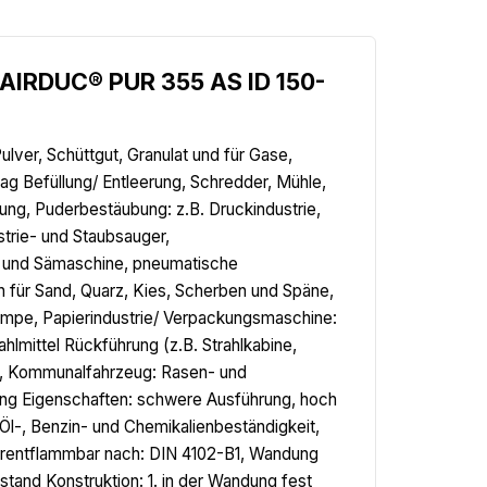
.AIRDUC® PUR 355 AS ID 150-
lver, Schüttgut, Granulat und für Gase,
g Befüllung/ Entleerung, Schredder, Mühle,
ung, Puderbestäubung: z.B. Druckindustrie,
trie- und Staubsauger,
l- und Sämaschine, pneumatische
h für Sand, Quarz, Kies, Scherben und Späne,
umpe, Papierindustrie/ Verpackungsmaschine:
lmittel Rückführung (z.B. Strahlkabine,
ne, Kommunalfahrzeug: Rasen- und
g Eigenschaften: schwere Ausführung, hoch
Öl-, Benzin- und Chemikalienbeständigkeit,
werentflammbar nach: DIN 4102-B1, Wandung
tand Konstruktion: 1. in der Wandung fest