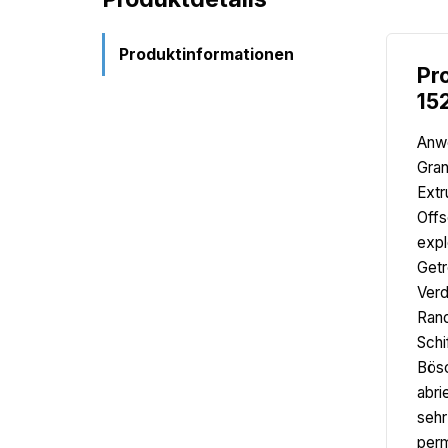
Produktinformationen
Pr
15
Anwe
Gran
Extr
Offs
expl
Getr
Verd
Rand
Schi
Bösc
abri
sehr
perm