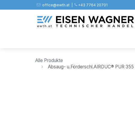
Zum Inhalt springen
office@ewth.at | ​​​
+43 7764 20701
Shop
PV
Stahl
Zäune
Werkz
Alle Produkte
Absaug- u.Förderschl.AIRDUC® PUR 355