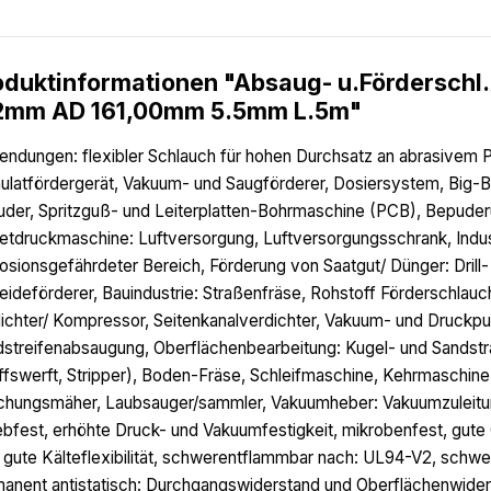
oduktinformationen "Absaug- u.Förderschl
2mm AD 161,00mm 5.5mm L.5m"
ndungen: flexibler Schlauch für hohen Durchsatz an abrasivem Pu
ulatfördergerät, Vakuum- und Saugförderer, Dosiersystem, Big-Ba
uder, Spritzguß- und Leiterplatten-Bohrmaschine (PCB), Bepuder
etdruckmaschine: Luftversorgung, Luftversorgungsschrank, Indus
osionsgefährdeter Bereich, Förderung von Saatgut/ Dünger: Dril
eideförderer, Bauindustrie: Straßenfräse, Rohstoff Förderschlauc
ichter/ Kompressor, Seitenkanalverdichter, Vakuum- und Druckp
streifenabsaugung, Oberflächenbearbeitung: Kugel- und Sandstrah
ffswerft, Stripper), Boden-Fräse, Schleifmaschine, Kehrmaschi
hungsmäher, Laubsauger/sammler, Vakuumheber: Vakuumzuleitun
ebfest, erhöhte Druck- und Vakuumfestigkeit, mikrobenfest, gute 
 gute Kälteflexibilität, schwerentflammbar nach: UL94-V2, sch
anent antistatisch: Durchgangswiderstand und Oberflächenwiders