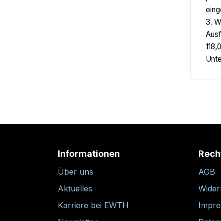
eing
3. W
Ausf
118,
Unte
Informationen
Rech
Über uns
AGB
Aktuelles
Wider
Karriere bei EWTH
Impr