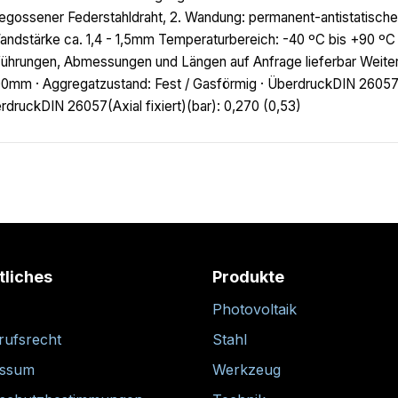
egossener Federstahldraht, 2. Wandung: permanent-antistatisch
andstärke ca. 1,4 - 1,5mm Temperaturbereich: -40 ºC bis +90 ºC (
ührungen, Abmessungen und Längen auf Anfrage lieferbar Weitere
00mm · Aggregatzustand: Fest / Gasförmig · ÜberdruckDIN 26057
rdruckDIN 26057(Axial fixiert)(bar): 0,270 (0,53)
tliches
Produkte
Photovoltaik
rufsrecht
Stahl
essum
Werkzeug