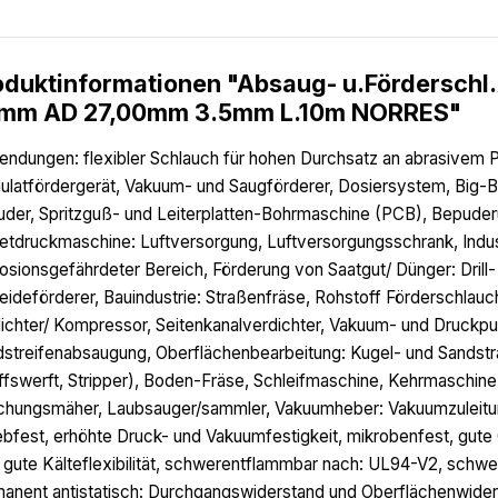
oduktinformationen "Absaug- u.Förderschl
mm AD 27,00mm 3.5mm L.10m NORRES"
ndungen: flexibler Schlauch für hohen Durchsatz an abrasivem Pu
ulatfördergerät, Vakuum- und Saugförderer, Dosiersystem, Big-Ba
uder, Spritzguß- und Leiterplatten-Bohrmaschine (PCB), Bepuder
etdruckmaschine: Luftversorgung, Luftversorgungsschrank, Indus
osionsgefährdeter Bereich, Förderung von Saatgut/ Dünger: Dril
eideförderer, Bauindustrie: Straßenfräse, Rohstoff Förderschlauc
ichter/ Kompressor, Seitenkanalverdichter, Vakuum- und Druckp
streifenabsaugung, Oberflächenbearbeitung: Kugel- und Sandstrah
ffswerft, Stripper), Boden-Fräse, Schleifmaschine, Kehrmaschi
hungsmäher, Laubsauger/sammler, Vakuumheber: Vakuumzuleitun
ebfest, erhöhte Druck- und Vakuumfestigkeit, mikrobenfest, gute 
 gute Kälteflexibilität, schwerentflammbar nach: UL94-V2, sch
anent antistatisch: Durchgangswiderstand und Oberflächenwiders