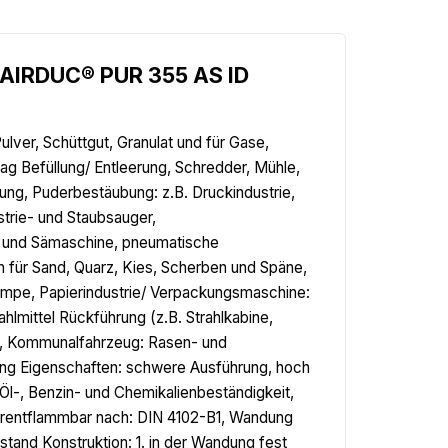
.AIRDUC® PUR 355 AS ID
lver, Schüttgut, Granulat und für Gase,
g Befüllung/ Entleerung, Schredder, Mühle,
ung, Puderbestäubung: z.B. Druckindustrie,
trie- und Staubsauger,
l- und Sämaschine, pneumatische
h für Sand, Quarz, Kies, Scherben und Späne,
umpe, Papierindustrie/ Verpackungsmaschine:
lmittel Rückführung (z.B. Strahlkabine,
ne, Kommunalfahrzeug: Rasen- und
g Eigenschaften: schwere Ausführung, hoch
Öl-, Benzin- und Chemikalienbeständigkeit,
werentflammbar nach: DIN 4102-B1, Wandung
tand Konstruktion: 1. in der Wandung fest