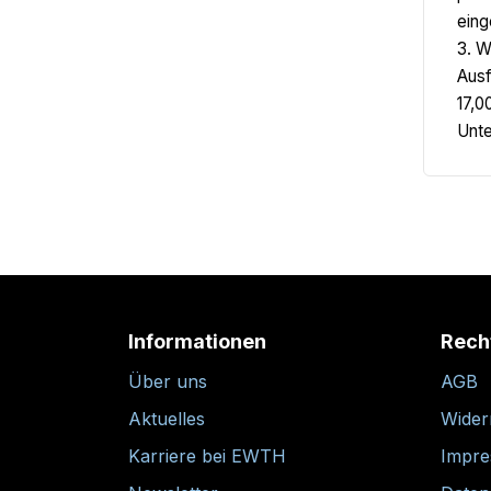
eing
3. W
Ausf
17,0
Unte
Informationen
Rech
Über uns
AGB
Aktuelles
Wider
Karriere bei EWTH
Impr