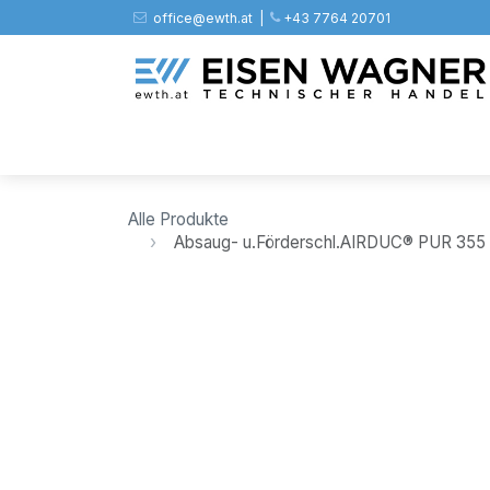
Zum Inhalt springen
office@ewth.at | ​​​
+43 7764 20701
Shop
PV
Stahl
Zäune
Werkz
Alle Produkte
Absaug- u.Förderschl.AIRDUC® PUR 35