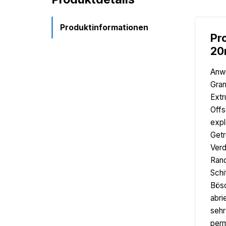
Produktinformationen
Pr
20
Anwe
Gran
Extr
Offs
expl
Getr
Verd
Rand
Schi
Bösc
abri
sehr
perm