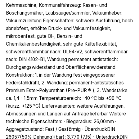
Kehrmaschine, Kommunalfahrzeug: Rasen- und
Böschungsmäher, Laubsauger/sammler, Vakuumheber:
Vakuumzuleitung Eigenschaften: schwere Ausführung, hoch
abriebfest, erhöhte Druck- und Vakuumfestigkeit,
mikrobenfest, gute Öl-, Benzin- und
Chemikalienbeständigkeit, sehr gute Kälteflexibilität,
schwerentflammbar nach: UL94-V2, schwerentflammbar
nach: DIN 4102-B1, Wandung permanent antistatisch:
Durchgangswiderstand und Oberflächenwiderstand
Konstruktion: 1. in der Wandung fest eingegossener
Federstahldraht, 2. Wandung: permanent-antistatisches
Premium Ester-Polyurethan (Pre-PUR ® ), 3. Wandstärke
ca. 1,4 - 1,5mm Temperaturbereich: -40 ºC bis +90 ºC
(kurzz. +125 °C) Liefervarianten: weitere Ausführungen,
Abmessungen und Längen auf Anfrage lieferbar Weitere
technische Eigenschaften: · Biegeradius: 26,00mm ·
Aggregatzustand: Fest / Gasförmig · ÜberdruckDIN
26057(50% Dehnung)(bar): 3,770 (7,15) · UnterdruckDIN