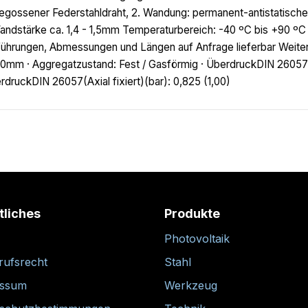
egossener Federstahldraht, 2. Wandung: permanent-antistatisch
andstärke ca. 1,4 - 1,5mm Temperaturbereich: -40 ºC bis +90 ºC (
ührungen, Abmessungen und Längen auf Anfrage lieferbar Weitere
0mm · Aggregatzustand: Fest / Gasförmig · ÜberdruckDIN 26057
rdruckDIN 26057(Axial fixiert)(bar): 0,825 (1,00)
tliches
Produkte
Photovoltaik
rufsrecht
Stahl
essum
Werkzeug