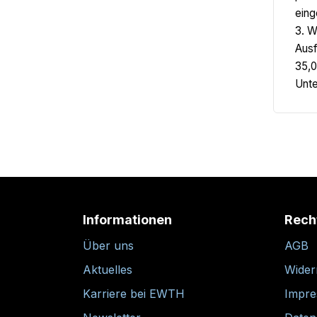
eing
3. W
Ausf
35,0
Unte
Informationen
Rech
Über uns
AGB
Aktuelles
Wider
Karriere bei EWTH
Impr