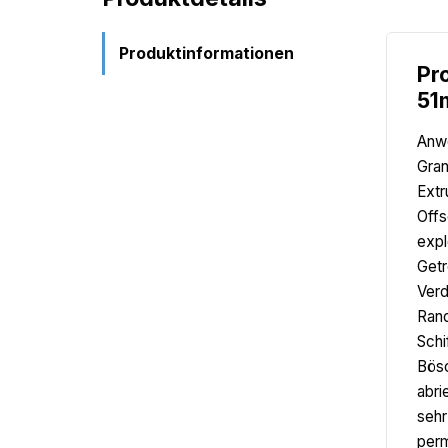
Produktinformationen
Pr
51
Anwe
Gran
Extr
Offs
expl
Getr
Verd
Rand
Schi
Bösc
abri
sehr
perm