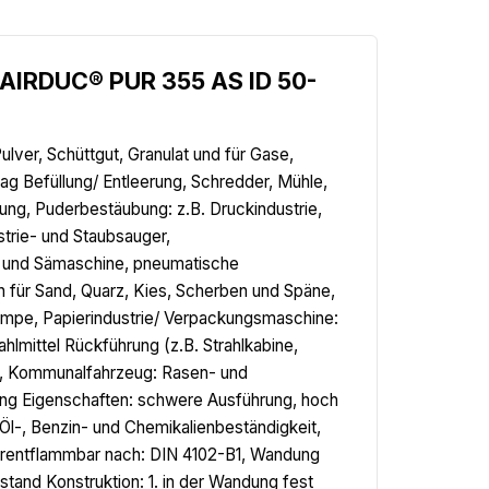
.AIRDUC® PUR 355 AS ID 50-
lver, Schüttgut, Granulat und für Gase,
g Befüllung/ Entleerung, Schredder, Mühle,
ung, Puderbestäubung: z.B. Druckindustrie,
trie- und Staubsauger,
l- und Sämaschine, pneumatische
h für Sand, Quarz, Kies, Scherben und Späne,
umpe, Papierindustrie/ Verpackungsmaschine:
lmittel Rückführung (z.B. Strahlkabine,
ne, Kommunalfahrzeug: Rasen- und
g Eigenschaften: schwere Ausführung, hoch
Öl-, Benzin- und Chemikalienbeständigkeit,
werentflammbar nach: DIN 4102-B1, Wandung
tand Konstruktion: 1. in der Wandung fest