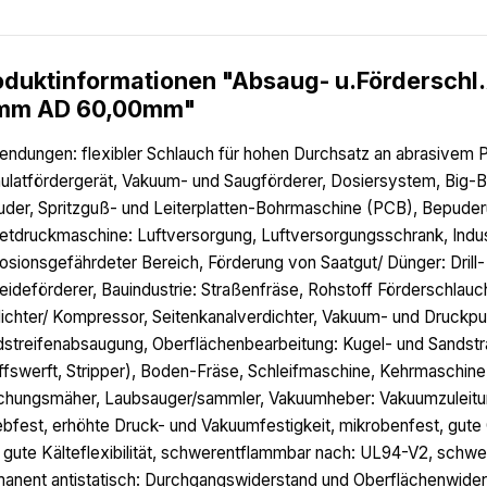
oduktinformationen "Absaug- u.Förderschl
mm AD 60,00mm"
ndungen: flexibler Schlauch für hohen Durchsatz an abrasivem Pu
ulatfördergerät, Vakuum- und Saugförderer, Dosiersystem, Big-Ba
uder, Spritzguß- und Leiterplatten-Bohrmaschine (PCB), Bepuder
etdruckmaschine: Luftversorgung, Luftversorgungsschrank, Indus
osionsgefährdeter Bereich, Förderung von Saatgut/ Dünger: Dril
eideförderer, Bauindustrie: Straßenfräse, Rohstoff Förderschlauc
ichter/ Kompressor, Seitenkanalverdichter, Vakuum- und Druckp
streifenabsaugung, Oberflächenbearbeitung: Kugel- und Sandstrah
ffswerft, Stripper), Boden-Fräse, Schleifmaschine, Kehrmaschi
hungsmäher, Laubsauger/sammler, Vakuumheber: Vakuumzuleitun
ebfest, erhöhte Druck- und Vakuumfestigkeit, mikrobenfest, gute 
 gute Kälteflexibilität, schwerentflammbar nach: UL94-V2, sch
anent antistatisch: Durchgangswiderstand und Oberflächenwiders