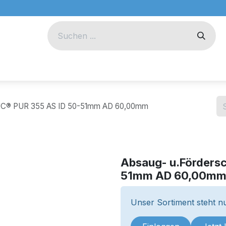
eug
Technik
Unternehmen
DUC® PUR 355 AS ID 50-51mm AD 60,00mm
Absaug- u.Förders
51mm AD 60,00m
Unser Sortiment steht nu