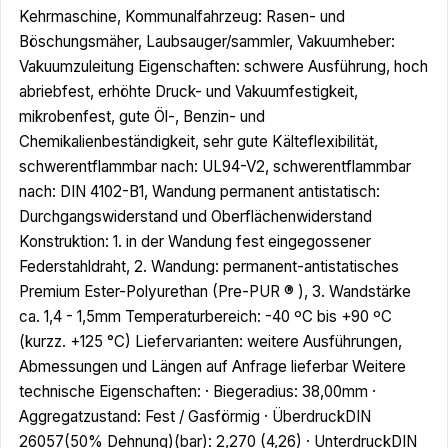
Kehrmaschine, Kommunalfahrzeug: Rasen- und
Böschungsmäher, Laubsauger/sammler, Vakuumheber:
Vakuumzuleitung Eigenschaften: schwere Ausführung, hoch
abriebfest, erhöhte Druck- und Vakuumfestigkeit,
mikrobenfest, gute Öl-, Benzin- und
Chemikalienbeständigkeit, sehr gute Kälteflexibilität,
schwerentflammbar nach: UL94-V2, schwerentflammbar
nach: DIN 4102-B1, Wandung permanent antistatisch:
Durchgangswiderstand und Oberflächenwiderstand
Konstruktion: 1. in der Wandung fest eingegossener
Federstahldraht, 2. Wandung: permanent-antistatisches
Premium Ester-Polyurethan (Pre-PUR ® ), 3. Wandstärke
ca. 1,4 - 1,5mm Temperaturbereich: -40 ºC bis +90 ºC
(kurzz. +125 °C) Liefervarianten: weitere Ausführungen,
Abmessungen und Längen auf Anfrage lieferbar Weitere
technische Eigenschaften: · Biegeradius: 38,00mm ·
Aggregatzustand: Fest / Gasförmig · ÜberdruckDIN
26057(50% Dehnung)(bar): 2,270 (4,26) · UnterdruckDIN