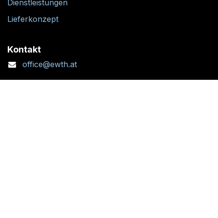
Dienstleistungen
Lieferkonzept
Kontakt
office@ewth.at
+43 7764 2070 1
Kontaktformular
Standort + Öffnungszeiten
Folgen Sie uns: