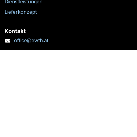
Dienstleistungen
Lieferkonzept
Kontakt
office@ewth.at
+43 7764 2070 1
Kontaktformular
Standort + Öffnungszeiten
Folgen Sie uns: