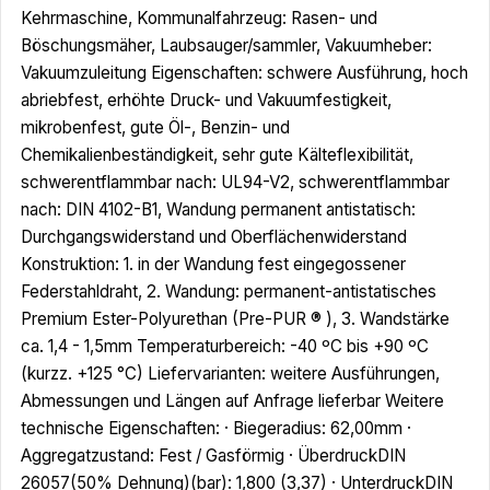
Kehrmaschine, Kommunalfahrzeug: Rasen- und
Böschungsmäher, Laubsauger/sammler, Vakuumheber:
Vakuumzuleitung Eigenschaften: schwere Ausführung, hoch
abriebfest, erhöhte Druck- und Vakuumfestigkeit,
mikrobenfest, gute Öl-, Benzin- und
Chemikalienbeständigkeit, sehr gute Kälteflexibilität,
schwerentflammbar nach: UL94-V2, schwerentflammbar
nach: DIN 4102-B1, Wandung permanent antistatisch:
Durchgangswiderstand und Oberflächenwiderstand
Konstruktion: 1. in der Wandung fest eingegossener
Federstahldraht, 2. Wandung: permanent-antistatisches
Premium Ester-Polyurethan (Pre-PUR ® ), 3. Wandstärke
ca. 1,4 - 1,5mm Temperaturbereich: -40 ºC bis +90 ºC
(kurzz. +125 °C) Liefervarianten: weitere Ausführungen,
Abmessungen und Längen auf Anfrage lieferbar Weitere
technische Eigenschaften: · Biegeradius: 62,00mm ·
Aggregatzustand: Fest / Gasförmig · ÜberdruckDIN
26057(50% Dehnung)(bar): 1,800 (3,37) · UnterdruckDIN