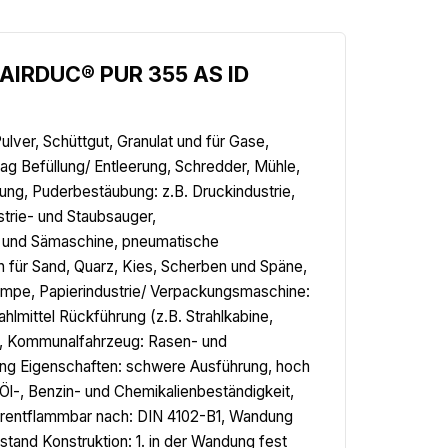
.AIRDUC® PUR 355 AS ID
lver, Schüttgut, Granulat und für Gase,
g Befüllung/ Entleerung, Schredder, Mühle,
ung, Puderbestäubung: z.B. Druckindustrie,
trie- und Staubsauger,
l- und Sämaschine, pneumatische
h für Sand, Quarz, Kies, Scherben und Späne,
umpe, Papierindustrie/ Verpackungsmaschine:
lmittel Rückführung (z.B. Strahlkabine,
ne, Kommunalfahrzeug: Rasen- und
g Eigenschaften: schwere Ausführung, hoch
Öl-, Benzin- und Chemikalienbeständigkeit,
werentflammbar nach: DIN 4102-B1, Wandung
tand Konstruktion: 1. in der Wandung fest