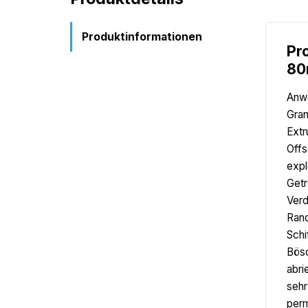
Produktinformationen
Pr
80
Anwe
Gran
Extr
Offs
expl
Getr
Verd
Rand
Schi
Bösc
abri
sehr
perm