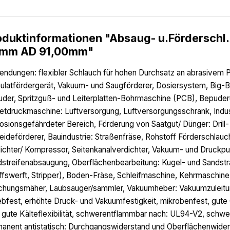
oduktinformationen "Absaug- u.Förderschl
mm AD 91,00mm"
ndungen: flexibler Schlauch für hohen Durchsatz an abrasivem Pu
ulatfördergerät, Vakuum- und Saugförderer, Dosiersystem, Big-Ba
uder, Spritzguß- und Leiterplatten-Bohrmaschine (PCB), Bepuder
etdruckmaschine: Luftversorgung, Luftversorgungsschrank, Indus
osionsgefährdeter Bereich, Förderung von Saatgut/ Dünger: Dril
eideförderer, Bauindustrie: Straßenfräse, Rohstoff Förderschlauc
ichter/ Kompressor, Seitenkanalverdichter, Vakuum- und Druckp
streifenabsaugung, Oberflächenbearbeitung: Kugel- und Sandstrah
ffswerft, Stripper), Boden-Fräse, Schleifmaschine, Kehrmaschi
hungsmäher, Laubsauger/sammler, Vakuumheber: Vakuumzuleitun
ebfest, erhöhte Druck- und Vakuumfestigkeit, mikrobenfest, gute 
 gute Kälteflexibilität, schwerentflammbar nach: UL94-V2, sch
anent antistatisch: Durchgangswiderstand und Oberflächenwiders