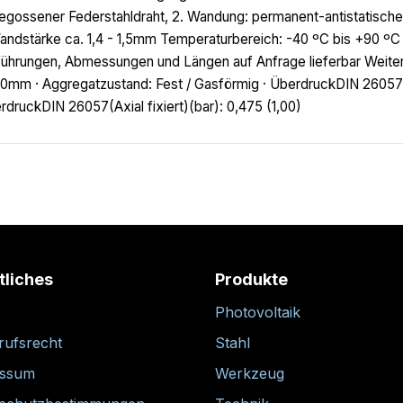
egossener Federstahldraht, 2. Wandung: permanent-antistatisch
andstärke ca. 1,4 - 1,5mm Temperaturbereich: -40 ºC bis +90 ºC (
ührungen, Abmessungen und Längen auf Anfrage lieferbar Weitere
0mm · Aggregatzustand: Fest / Gasförmig · ÜberdruckDIN 26057(
rdruckDIN 26057(Axial fixiert)(bar): 0,475 (1,00)
tliches
Produkte
Photovoltaik
rufsrecht
Stahl
essum
Werkzeug