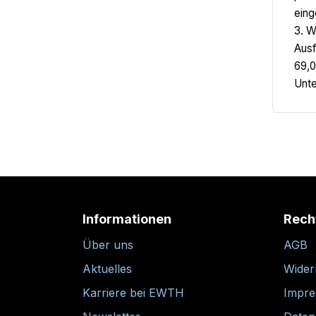
eing
3. W
Ausf
69,0
Unte
Informationen
Rech
Über uns
AGB
Aktuelles
Wider
Karriere bei EWTH
Impr