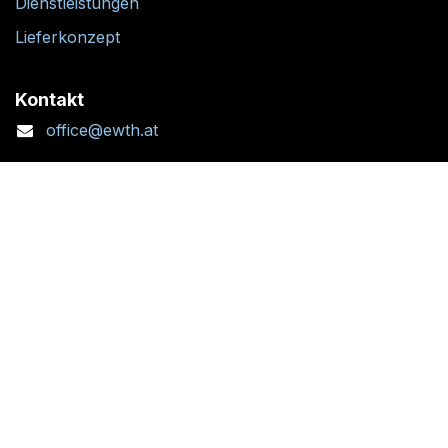
Dienstleistungen
Lieferkonzept
Kontakt
office@ewth.at
+43 7764 2070 1
Kontaktformular
Standort + Öffnungszeiten
Folgen Sie uns: