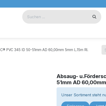
eug
Technik
Unternehmen
DUC® PVC 345 ID 50-51mm AD 60,00mm 5mm L.15m Rl.
Absaug- u.Förders
51mm AD 60,00mm 
Unser Sortiment steht nu