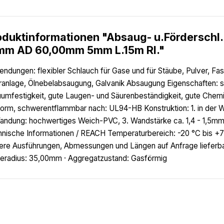
oduktinformationen "Absaug- u.Förderschl
mm AD 60,00mm 5mm L.15m Rl."
ndungen: flexibler Schlauch für Gase und für Stäube, Pulver, Fa
eranlage, Ölnebelabsaugung, Galvanik Absaugung Eigenschaften: 
umfestigkeit, gute Laugen- und Säurenbeständigkeit, gute Chemik
orm, schwerentflammbar nach: UL94-HB Konstruktion: 1. in der 
andung: hochwertiges Weich-PVC, 3. Wandstärke ca. 1,4 - 1,5
nische Informationen / REACH Temperaturbereich: -20 °C bis +70 
ere Ausführungen, Abmessungen und Längen auf Anfrage lieferbar
eradius: 35,00mm · Aggregatzustand: Gasförmig