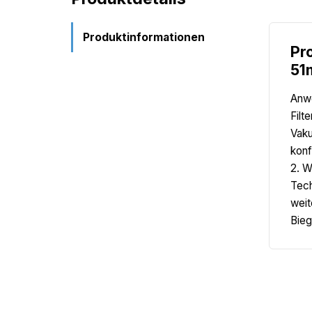
Produktinformationen
Pr
51
Anwe
Filt
Vaku
konf
2. W
Tech
weit
Bieg