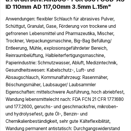
ID 110mm AD 117,00mm 3.5mm L.15m"
Anwendungen: flexibler Schlauch für abrasives Pulver,
Schüttgut, Granulat, Gase, Förderung von trockene und
gefrorenen Lebensmittel und Pharmazeutika, Mischer,
Trockner, Verpackungsmaschine, Big-Bag Befüllung/
Entleerung, Mühle, explosionsgefährdeter Bereich,
Reinraumbelüftung, Halbleiterfertigungsmaschine,
Papierindustrie: Schmutzwasser, Abluft, Medizintechnik,
Gesundheitswesen: Kabelschutz-, Luft- und
Absaugschlauch, Kommunalfahrzeug: Rasenmäher,
Böschungsmäher, Laubsauger/ Laubsammler
Eigenschaften: mittelschwere Ausführung, hoch abriebfest,
Wandung lebensmittelecht nach: FDA FCN 21 CFR 177.1680
und 177.2600, geruchs- und geschmacksfrei, mikroben-
und hydrolysefest, gute Öl-, Benzin- und
Chemikalienbeständigkeit, sehr gute Kälteflexibilität,
Wandung permanent antistatisch: Durchgangswiderstand