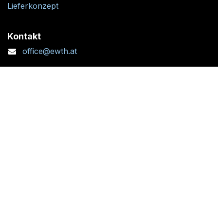
Lieferkonzept
Kontakt
office@ewth.at
+43 7764 2070 1
Kontaktformular
Standort + Öffnungszeiten
Folgen Sie uns: