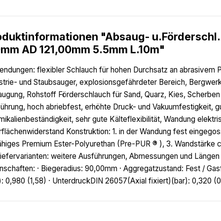
oduktinformationen "Absaug- u.Förderschl
0mm AD 121,00mm 5.5mm L.10m"
ndungen: flexibler Schlauch für hohen Durchsatz an abrasivem Pu
strie- und Staubsauger, explosionsgefährdeter Bereich, Bergwer
ugung, Rohstoff Förderschlauch für Sand, Quarz, Kies, Scherbe
ührung, hoch abriebfest, erhöhte Druck- und Vakuumfestigkeit, g
ikalienbeständigkeit, sehr gute Kälteflexibilität, Wandung elektr
flächenwiderstand Konstruktion: 1. in der Wandung fest eingegos
fähiges Premium Ester-Polyurethan (Pre-PUR ® ), 3. Wandstärke 
iefervarianten: weitere Ausführungen, Abmessungen und Längen a
nschaften: · Biegeradius: 90,00mm · Aggregatzustand: Fest / 
): 0,980 (1,58) · UnterdruckDIN 26057(Axial fixiert)(bar): 0,320 (