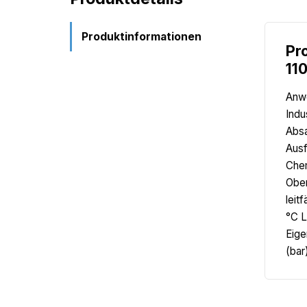
Produktinformationen
Pr
11
Anwe
Indu
Absa
Ausf
Chem
Ober
leit
°C L
Eige
(bar