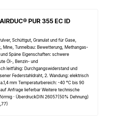
.AIRDUC® PUR 355 EC ID
lver, Schüttgut, Granulat und für Gase,
k, Mine, Tunnelbau: Bewetterung, Methangas-
n und Späne Eigenschaften: schwere
ute Öl-, Benzin- und
isch leitfähig: Durchgangswiderstand und
sener Federstahldraht, 2. Wandung: elektrisch
ca.1,4 mm Temperaturbereich: -40 °C bis 90
uf Anfrage lieferbar Weitere technische
Gasförmig · ÜberdruckDIN 26057(50% Dehnung)
0,77)