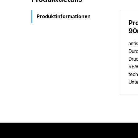
Produktinformationen
Pr
90
anti
Durc
Druc
REAC
tech
Unte