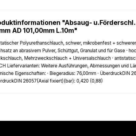
oduktinformationen "Absaug- u.Förderschl
mm AD 101,00mm L.10m"
statischer Polyurethanschlauch, schwer, mikrobenfest + schweren
hsatz an abrasivem Pulver, Schüttgut, Granulat und für Gase · h
kschlauch, Mehrzweckschlauch + Universalschlauch · antistatisc
H Liefervarianten: Weitere Ausführungen, Abmessungen und Läng
nische Eigenschaften: · Biegeradius: 76,00mm · ÜberdruckDIN 26
rdruckDIN 26057(Axial fixiert)(bar): 0,420 (0,88)