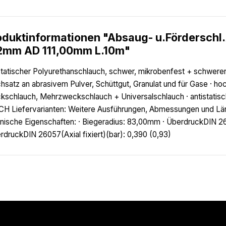
oduktinformationen "Absaug- u.Förderschl
2mm AD 111,00mm L.10m"
statischer Polyurethanschlauch, schwer, mikrobenfest + schweren
hsatz an abrasivem Pulver, Schüttgut, Granulat und für Gase · h
kschlauch, Mehrzweckschlauch + Universalschlauch · antistatisc
H Liefervarianten: Weitere Ausführungen, Abmessungen und Läng
nische Eigenschaften: · Biegeradius: 83,00mm · ÜberdruckDIN 2
rdruckDIN 26057(Axial fixiert)(bar): 0,390 (0,93)