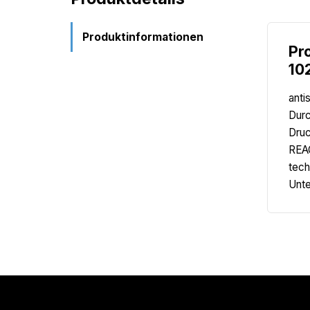
Produktinformationen
Pr
10
anti
Durc
Druc
REAC
tech
Unte