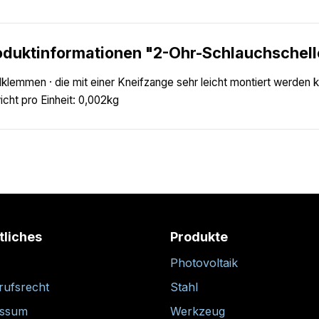
oduktinformationen "2-Ohr-Schlauchschel
lklemmen · die mit einer Kneifzange sehr leicht montiert werden 
cht pro Einheit: 0,002kg
tliches
Produkte
Photovoltaik
rufsrecht
Stahl
essum
Werkzeug