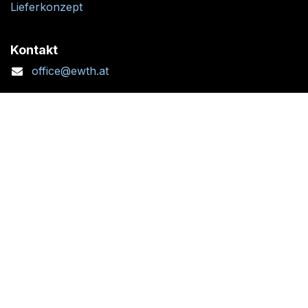
Lieferkonzept
Kontakt
office@ewth.at
+43 7764 2070 1
Kontaktformular
Standort + Öffnungszeiten
Folgen Sie uns: