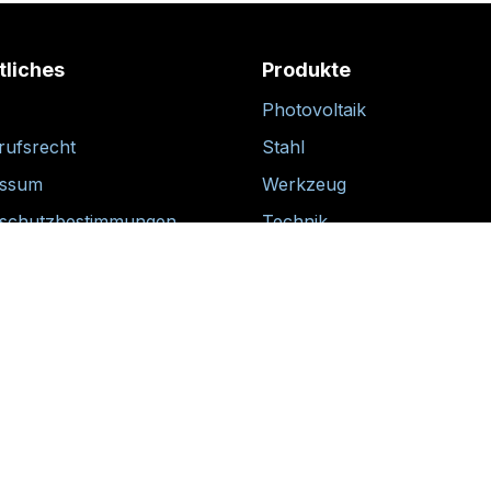
tliches
Produkte
Photovoltaik
rufsrecht
Stahl
essum
Werkzeug
schutzbestimmungen
Technik
Dienstleistungen
Lieferkonzept