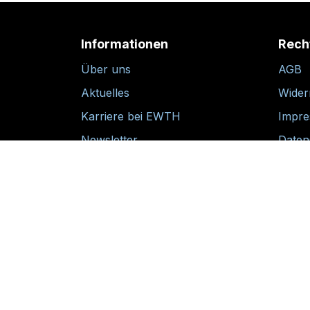
Informationen
Rech
Über uns
AGB
Aktuelles
Wider
Karriere bei EWTH
Impr
Newsletter
Daten
Versand und Zahlung
Retouren
30-tägige Rückgabegarantie