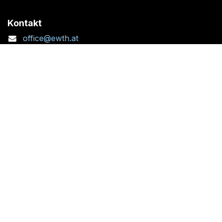
Kontakt
office@ewth.at
+43 7764 2070 1
Kontaktformular
Standort + Öffnungszeiten
Folgen Sie uns: