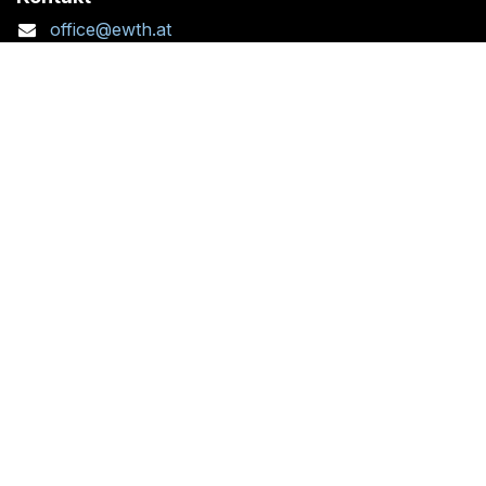
office@ewth.at
+43 7764 2070 1
Kontaktformular
Standort + Öffnungszeiten
Folgen Sie uns:
Copyright © Eisen Wagner Technischer Handel/
Powered by
- Die #1
Open-Source-E-