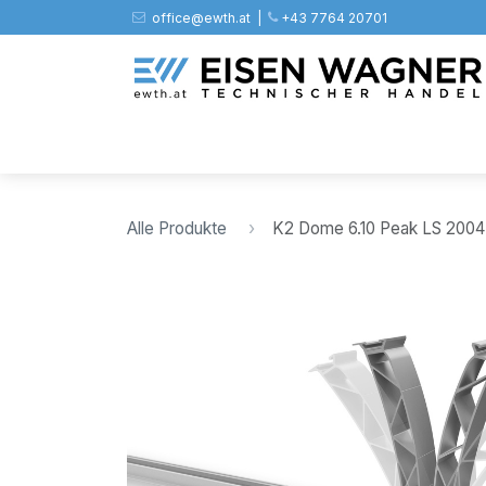
Zum Inhalt springen
office@ewth.at | ​​​
+43 7764 20701
Shop
PV
Stahl
Zäune
Werkz
Alle Produkte
K2 Dome 6.10 Peak LS 2004