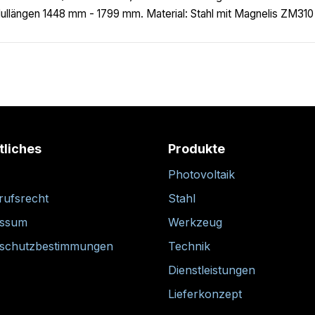
48-1779 mm) 2003249"
indbreaker (Windleitblech) zur Windableitung auf den Rückseit
llängen 1448 mm - 1799 mm. Material: Stahl mit Magnelis ZM31
tliches
Produkte
Photovoltaik
rufsrecht
Stahl
essum
Werkzeug
schutzbestimmungen
Technik
Dienstleistungen