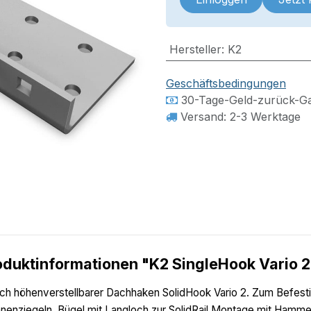
Hersteller
:
K2
Geschäftsbedingungen
30-Tage-Geld-zurück-Ga
Versand: 2-3 Werktage
oduktinformationen "K2 SingleHook Vario 2
ch höhenverstellbarer Dachhaken SolidHook Vario 2. Zum Befest
nenziegeln. Bügel mit Langloch zur SolidRail Montage mit Hamm