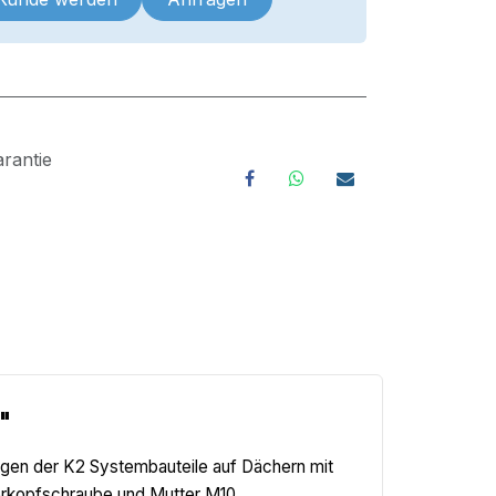
rantie
"
igen der K2 Systembauteile auf Dächern mit
erkopfschraube und Mutter M10.