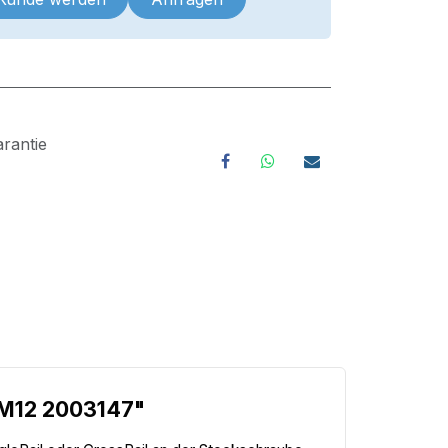
rantie
 M12 2003147"