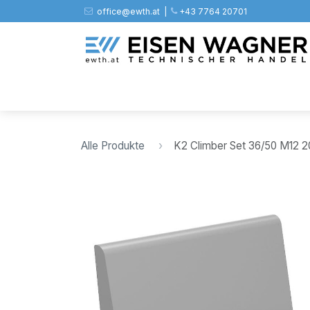
Zum Inhalt springen
office@ewth.at | ​​​
+43 7764 20701
Shop
PV
Stahl
Zäune
Werkz
Alle Produkte
K2 Climber Set 36/50 M12 