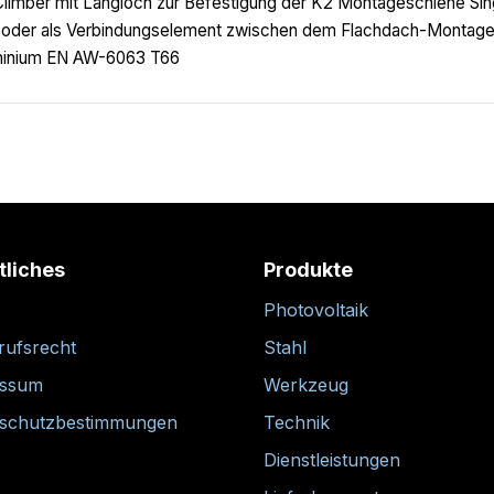
limber mit Langloch zur Befestigung der K2 Montageschiene Sing
oder als Verbindungselement zwischen dem Flachdach-Montage
minium EN AW-6063 T66
tliches
Produkte
Photovoltaik
rufsrecht
Stahl
essum
Werkzeug
schutzbestimmungen
Technik
Dienstleistungen