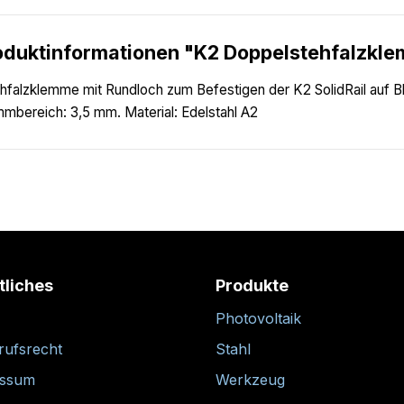
oduktinformationen "K2 Doppelstehfalzkle
hfalzklemme mit Rundloch zum Befestigen der K2 SolidRail auf B
mbereich: 3,5 mm. Material: Edelstahl A2
tliches
Produkte
Photovoltaik
rufsrecht
Stahl
essum
Werkzeug