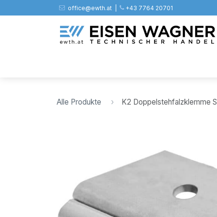
Zum Inhalt springen
office@ewth.at | ​​​
+43 7764 20701
Shop
PV
Stahl
Zäune
Werkz
Alle Produkte
K2 Doppelstehfalzklemme So