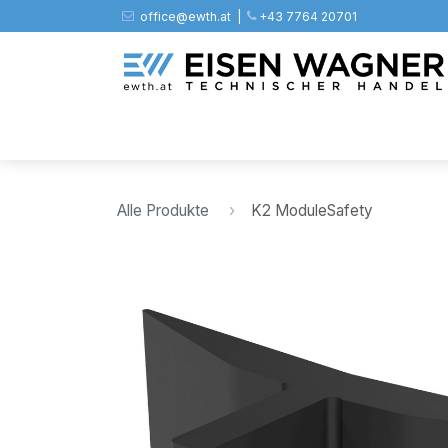
Zum Inhalt springen
office@ewth.at | ​​​
+43 7764 20701
Shop
PV
Stahl
Zäune
Werkz
Alle Produkte
K2 ModuleSafety