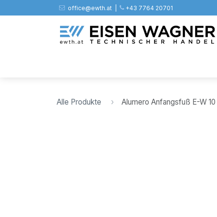
Zum Inhalt springen
office@ewth.at | ​​​
+43 7764 20701
Shop
PV
Stahl
Zäune
Werkz
Alle Produkte
Alumero Anfangsfuß E-W 10