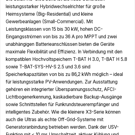
leistungsstarker Hybridwechselrichter für große
Heimsysteme (Big-Residential) und kleine
Gewerbeanlagen (Small-Commercial). Mit
Leistungsklassen von 15 bis 30 kW, hohen DC-
Eingangsströmen von bis zu 36 A pro MPPT und zwei
unabhängigen Batterieanschlüssen bieten die Geräte
maximale Flexibilität und Effizienz. In Verbindung mit den
kompatiblen Hochvoltspeichern T-BAT H 3.0, T-BAT H 5.8
sowie T-BAT-SYS-HV-S 2.5 und 3.6 sind
Speicherkapazitäten von bis zu 86,2 kWh möglich – ideal
für leistungsstarke PV-Anwendungen. Zur Ausstattung
gehören ein integrierter Überspannungsschutz, AFCI-
Lichtbogenerkennung, kaskadierbare Backup-Ausgänge
sowie Schnittstellen für Funkrundsteuerempfänger und
intelligentes Zubehör. Wie die kleinere X3-Serie können
auch die Ultras als echte Off-Grid-Systeme mit
Generatoranbindung betrieben werden. Dank der USV-
Funktion mit < 10 ms Umschaltzeit, aktiver Kühlung und