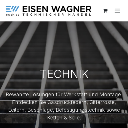
Zum Inhalt springen
TECHNIK
Bewährte Lösungen für Werkstatt und Montage.
Entdecken Sie Gasdruckfedern, Gitterroste,
Leitern, Beschläge, Befestigungstechnik sowie
Ketten & Seile.