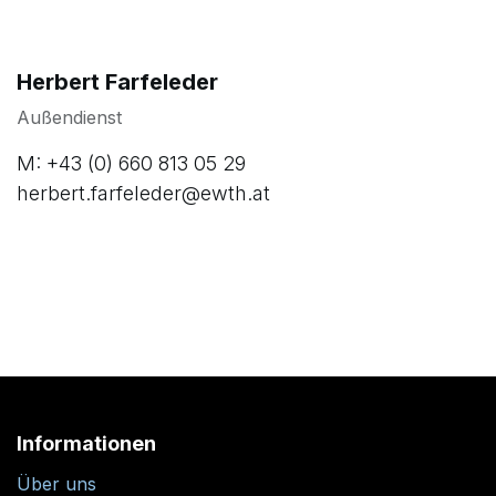
M: +43 (0) 664 25 65 714
werner.strasser@ewth.at
Herbert Farfeleder
Außendienst
M: +43 (0) 660 813 05 29
herbert.farfeleder@ewth.at