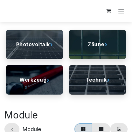
Zum Inhalt springen
›
›
Photovoltaik
Zäune
›
›
Werkzeug
Technik
Module
Module