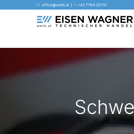
Zum Inhalt springen
office@ewth.at | ​​​
+43 7764 20701
Shop
PV
Stahl
Zäune
Werkz
Schwe