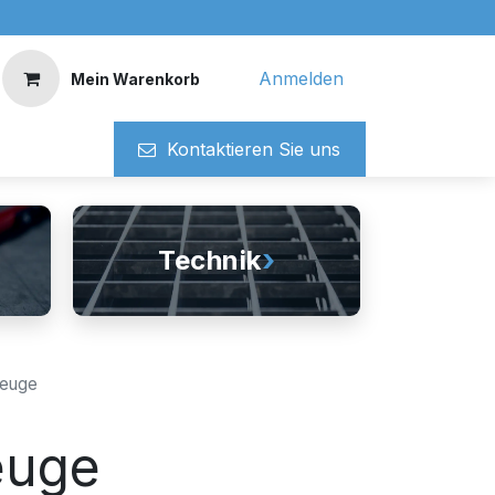
Anmelden
Mein Warenkorb
Kontaktieren ​​Si​​e uns
›
Technik
zeuge
euge