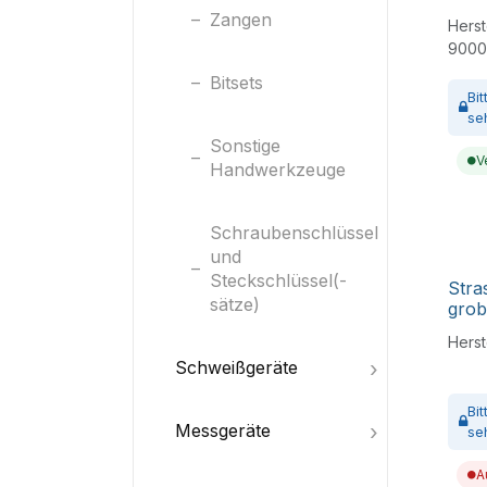
Zangen
Herste
9000
Bitsets
Bi
se
Sonstige
V
Handwerkzeuge
Schraubenschlüssel
und
Steckschlüssel(-
Str
sätze)
grob
Herste
Schweißgeräte
Bi
Messgeräte
se
A