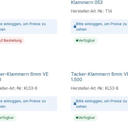
Klammern 053
Hersteller-Art.-Nr.:
T14
tte
einloggen,
um Preise zu
Bitte
einloggen,
um Preise zu
hen
sehen
uf Bestellung
Verfügbar
ker-Klammern 6mm VE
Tacker-Klammern 8mm V
0
1.500
ller-Art.-Nr.:
KL53-6
Hersteller-Art.-Nr.:
KL53-8
tte
einloggen,
um Preise zu
Bitte
einloggen,
um Preise zu
hen
sehen
erfügbar
Verfügbar