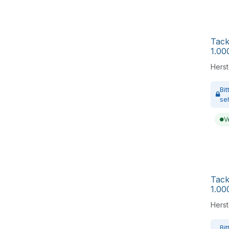
Tac
1.00
Herste
Bi
se
V
Tac
1.00
Herste
Bi