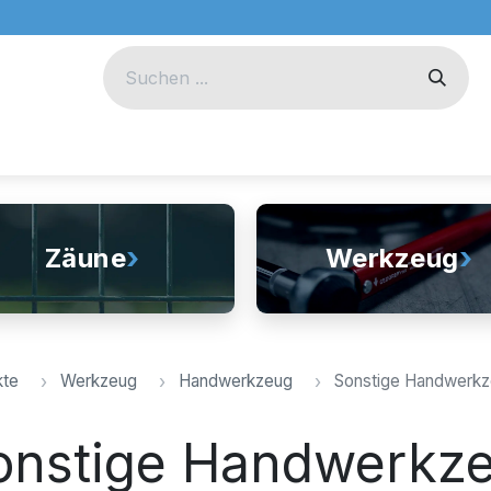
eug
Technik
Unternehmen
›
›
Zäune
Werkzeug
kte
Werkzeug
Handwerkzeug
Sonstige Handwerk
onstige Handwerkz