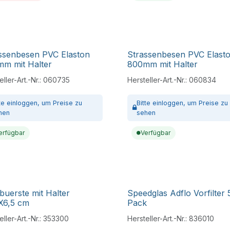
ssenbesen PVC Elaston
Strassenbesen PVC Elast
m mit Halter
800mm mit Halter
ller-Art.-Nr.:
060735
Hersteller-Art.-Nr.:
060834
tte
einloggen,
um Preise zu
Bitte
einloggen,
um Preise zu
hen
sehen
erfügbar
Verfügbar
buerste mit Halter
Speedglas Adflo Vorfilter 
X6,5 cm
Pack
ller-Art.-Nr.:
353300
Hersteller-Art.-Nr.:
836010