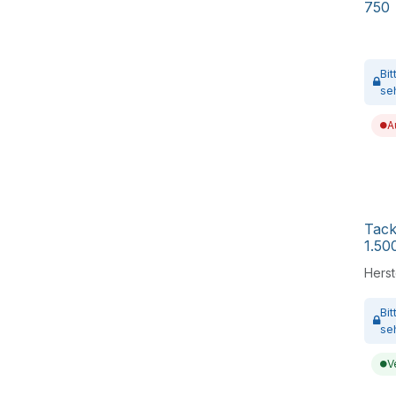
750
Bi
se
A
Tac
1.50
Herste
Bi
se
V