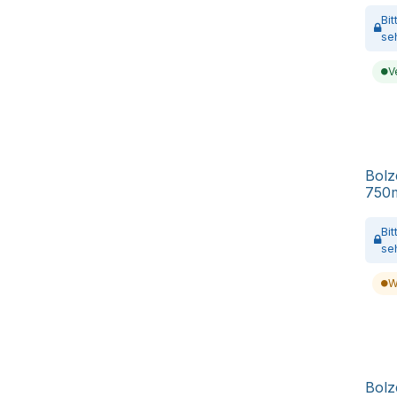
Bi
se
V
Bolz
750
Bi
se
W
Bolz