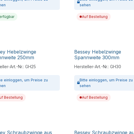
hen
sehen
erfügbar
Auf Bestellung
ey Hebelzwinge
Bessey Hebelzwinge
nnweite 250mm
Spannweite 300mm
ller-Art.-Nr.:
GH25
Hersteller-Art.-Nr.:
GH30
tte
einloggen,
um Preise zu
Bitte
einloggen,
um Preise zu
hen
sehen
uf Bestellung
Auf Bestellung
ey Schraubzwinge aus
Bessey Schraubzwinge a