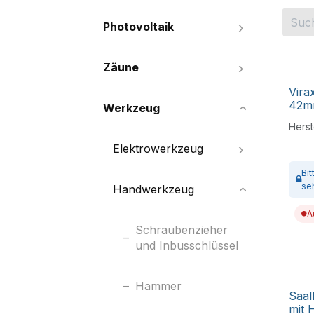
Photovoltaik
Zäune
Vira
42m
Werkzeug
Herste
Elektrowerkzeug
Bi
se
Handwerkzeug
A
Schraubenzieher
und Inbusschlüssel
Hämmer
Saal
mit 