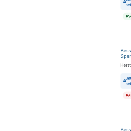
se
V
Bess
Spa
Herste
Bi
se
A
Bess