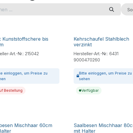
So
x Kunststoffschere bis
Kehrschaufel Stahlblech
m
verzinkt
ller-Art.-Nr.:
215042
Hersteller-Art.-Nr.:
6431
9000470260
tte
einloggen,
um Preise zu
Bitte
einloggen,
um Preise zu
hen
sehen
uf Bestellung
Verfügbar
besen Mischhaar 60cm
Saalbesen Mischhaar 80
Halter
mit Halter