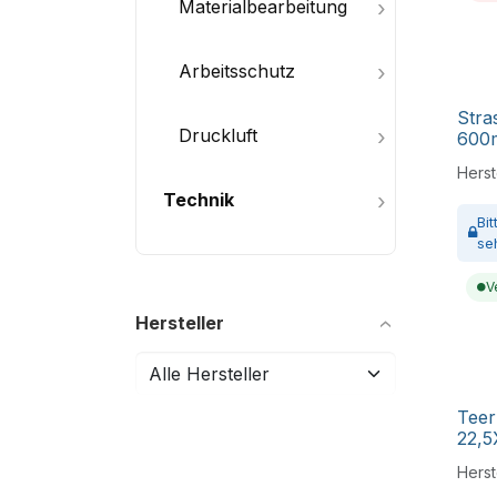
Materialbearbeitung
Arbeitsschutz
Stra
Druckluft
600m
Herste
Technik
Bi
se
V
Hersteller
Teer
22,5
Herste