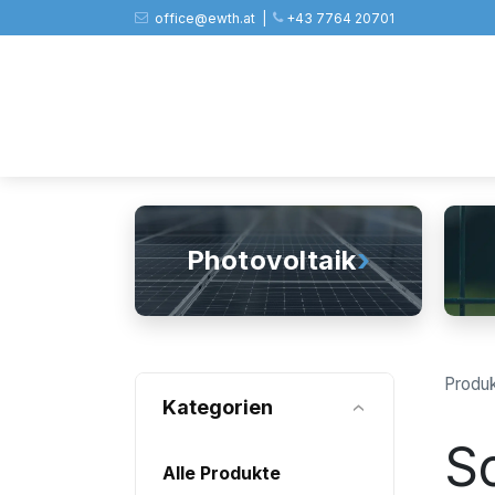
Zum Inhalt springen
office@ewth.at | ​​​
+43 7764 20701
Shop
PV
Stahl
Zäune
Werkz
›
Photovoltaik
Produ
Kategorien
S
Alle Produkte