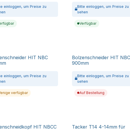
tte
einloggen,
um Preise zu
Bitte
einloggen,
um Preise zu
hen
sehen
erfügbar
Verfügbar
enschneider HIT NBC
Bolzenschneider HIT NB
mm
900mm
tte
einloggen,
um Preise zu
Bitte
einloggen,
um Preise zu
hen
sehen
enige verfügbar
Auf Bestellung
enschneidkopf HIT NBCC
Tacker T14 4-14mm für