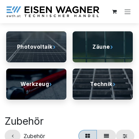
Zum Inhalt springen
›
›
Photovoltaik
Zäune
›
›
Werkzeug
Technik
Zubehör
Zubehör