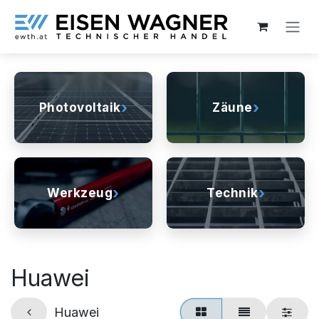
Zum Inhalt springen
›
›
Photovoltaik
Zäune
›
›
Werkzeug
Technik
Huawei
Huawei