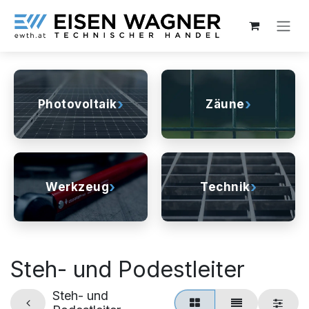
Zum Inhalt springen
›
›
Photovoltaik
Zäune
›
›
Werkzeug
Technik
Steh- und Podestleiter
Steh- und