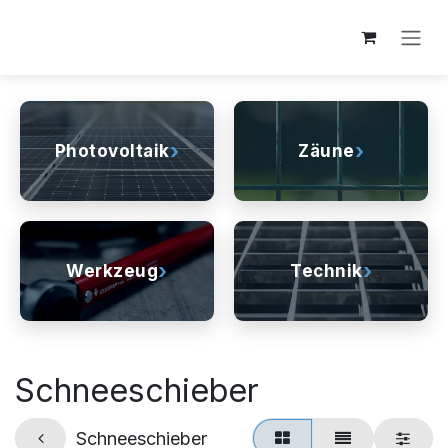
Zum Inhalt springen
›
›
Photovoltaik
Zäune
›
›
Werkzeug
Technik
Schneeschieber
Schneeschieber