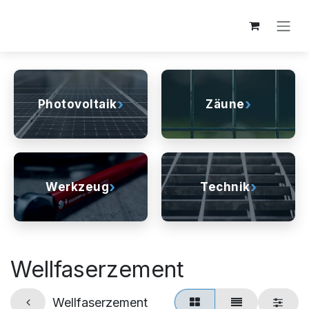
Zum Inhalt springen
›
›
Photovoltaik
Zäune
›
›
Werkzeug
Technik
Wellfaserzement
Wellfaserzement