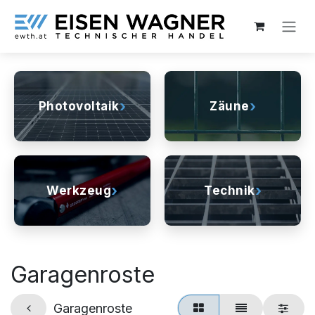
Zum Inhalt springen
›
›
Photovoltaik
Zäune
›
›
Werkzeug
Technik
Garagenroste
Garagenroste