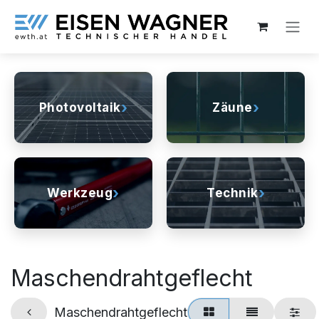
Zum Inhalt springen
›
›
Photovoltaik
Zäune
›
›
Werkzeug
Technik
Maschendrahtgeflecht
Maschendrahtgeflecht